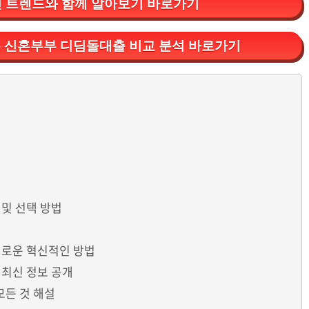
신 트렌드와 함께 알아보기 바로가기
 신혼부부 디딤돌대출 비교 분석 바로가기
 및 선택 방법
새로운 혁신적인 방법
 최신 정보 공개
모든 것 해설