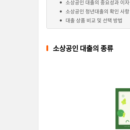
소상공인 대출의 중요성과 이자
소상공인 청년대출의 확인 사항
대출 상품 비교 및 선택 방법
소상공인 대출의 종류