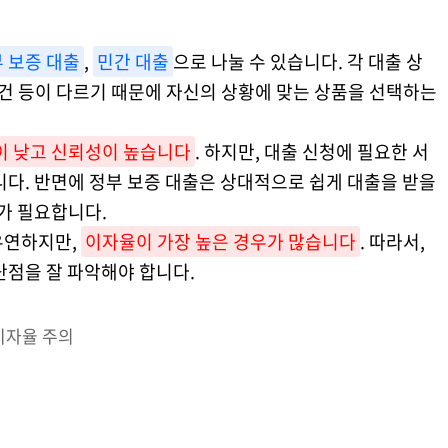
 보증 대출
,
민간 대출
으로 나눌 수 있습니다. 각 대출 상
조건 등이 다르기 때문에 자신의 상황에 맞는 상품을 선택하는
 낮고 신뢰성이 높습니다
. 하지만, 대출 신청에 필요한 서
니다. 반면에 정부 보증 대출은 상대적으로 쉽게 대출을 받을
의가 필요합니다.
유연하지만,
이자율이 가장 높은 경우가 많습니다
. 따라서,
단점을 잘 파악해야 합니다.
 이자율 주의