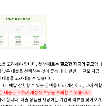
소를 고려해야 합니다. 첫 번째로는
필요한 자금의 규모
입니
 낮은 대출을 선택하는 것이 좋습니다. 반면, 대규모 자금
 대출을 고려해볼 수 있습니다.
니다. 매달 상환할 수 있는 금액을 미리 계산하고, 그에 적합
한 대출은 오히려 재정적 부담을 초래할 수 있습니다.
해야 합니다. 대출 상품을 제공하는 기관의 리뷰를 찾아보거