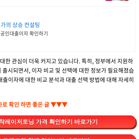
문가의 상승 컨설팅
소상공인대출이자 확인하기
 대한 관심이 더욱 커지고 있습니다. 특히, 정부에서 지원하
 출시되면서, 이자 비교 및 선택에 대한 정보가 필요해졌습
대출이자에 대한 비교 분석과 대출 선택 방법에 대해 자세히
바로 확인 하면 좋은 글 ▼▼▼
침착레이저토닝 가격 확인하기 바로가기