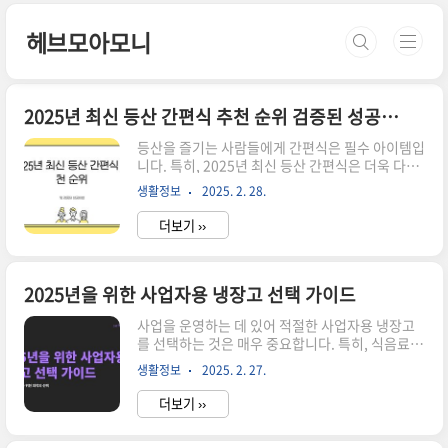
본문 바로가기
헤브모아모니
2025년 최신 등산 간편식 추천 순위 검증된 성공비법 포함
등산을 즐기는 사람들에게 간편식은 필수 아이템입
니다. 특히, 2025년 최신 등산 간편식은 더욱 다양
하고 맛있는 선택지를 제공하고 있습니다. 이번 포
생활정보
2025. 2. 28.
스트에서는 등산 간편식의 중요성과 추천 제품을
자세히 살펴보겠습니다. 등산을 떠나기 전, 어떤 간
더보기 ››
편식이 나에게 적합한지 고민하는 분들에게 유익한
정보가 될 것입니다. ▼▼▼ 바로 확인 하면 좋은
글 ▼▼▼ 최신 트렌드 속 2025년 새해 인사말 을
사년 성공하는 방법 바로가기2025년을 위한 신혼
2025년을 위한 사업자용 냉장고 선택 가이드
부부 디딤돌대출 필수 가이드 바로가기2025년을
사업을 운영하는 데 있어 적절한 사업자용 냉장고
위한 신기술 도입 성능 최고의 곰팡이제거제로 실
를 선택하는 것은 매우 중요합니다. 특히, 식음료업
크벽지 곰팡이 제거하기 바로가기등산 간편식의 중
체나 유통업체에서 신선도를 유지하기 위해서는 냉
요성 등산을 할 때, 체력을 유지하는 것이 무엇보
생활정보
2025. 2. 27.
장고의 성능이 필수적입니다. 2025년을 대비하여
다 중요합니다. 등산 간편식은 높은 에너지 밀도와
어떤 냉장고를 선택해야 하는지에 대한 가이드를
..
더보기 ››
제공하겠습니다. 다양한 종류와 기능을 고려하여
최적의 선택을 할 수 있도록 도와드릴 것입니다.