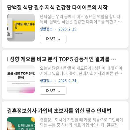
▼▼▼ 바로 확인 하면 좋은 글 ▼▼▼ 2025년을
위한 1일 단백질 섭취량 비교 분석 및 추천 순위 바
단백질 식단 필수 지식 건강한 다이어트의 시작
로가기2025년을 위한 아이폰 안전안내문자 진동
단백질은 우리 몸에서 매우 중요한 역할을 합니다.
설정 가이드 바로가기2025년을 위한 ISA 중계형
특히, 단백질 식단은 건강한 다이어트를 위한 기본
소액 전문가의 추천 TOP 5 바로가기사업자용 냉장
요소로 여겨집니다. 단백질은 근육을 형성하고 유
고의 중요성 사업자용 냉장고는 단순히 제품을 보
생활정보
2025. 2. 25.
지하는 데 필수적이며, 신진대사를 촉진하고 포만
관하는 역할을 넘어섭니다. 고객에게 최상의 품질
감을 주는 데도 큰 기여를 합니다. 따라서, 단백질
을..
더보기 ››
섭취를 적절히 조절하는 것이 필요합니다. 이 글에
서는 단백질의 중요성과 이를 포함한 식단 구성에
대해 알아보겠습니다. ▼▼▼ 바로 확인 하면 좋은
글 ▼▼▼ 단백질 트리트 먼트 비법 공개 바로가기
i 성향 게으름 비교 분석 TOP 5 감동적인 결과를 보장하는 전문가 추천
단백질 헤어팩 10분 만에 변신하는 법 바로가기단
오늘날 많은 사람들이 게으름과 i 성향에 대해 이야
백질그릭요거트로 몸짱 만들기 바로가기단백질의
기하고 있습니다. 특히, 현대사회에서의 빠른 변화
중요성 단백질은 인체의 세포와 조직을 구성하는
속에서 자신의 성향을 이해하는 것은 매우 중요합
주된 성분입니다. 특히, 단백질은 면역 체계, 호르
생활정보
2025. 2. 24.
니다. 이 글에서는 i 성향 게으름에 대한 비교 분석
몬, 효소의 생성에 필수적입니다. 더 나아가, 단백
을 통해, 감동적인 결과를 보장하는 전문가 추천을
질은..
더보기 ››
소개하겠습니다. 게으름은 단순한 나태함이 아니
라 다양한 원인과 결과를 지니고 있습니다. 이 내용
을 통해 여러분의 성향을 이해하고 발전시키는 데
도움이 되기를 바랍니다. ▼▼▼ 바로 확인 하면 좋
결혼정보회사 가입비 초보자를 위한 필수 안내법
은 글 ▼▼▼ 게으른 완벽주의자 MBTI 완벽 분석
결혼정보회사에 가입할 때 가장 처음으로 고민하게
가이드 모든 것을 알려드립니다 바로가기성격유형
되는 부분 중 하나가 바로 가입비입니다. 결혼정보
Big Five로 관계 개선하기 바로가기ISA 중계형 소