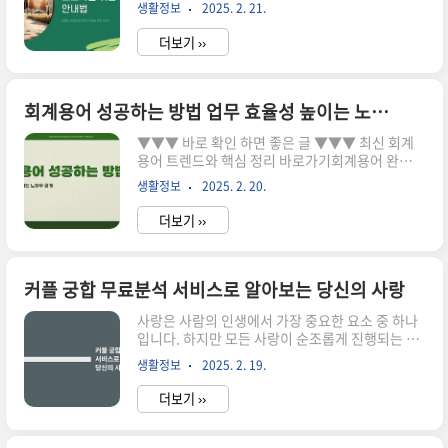
회사의 가입비는 회사마다 다르며, 서비스의 내용
액 후기 모음 바로가기i 성향의 이해 i 성향은 인간
생활정보
2025. 2. 21.
과 품질에 따라 차이가 있습니다. 일반적으로 가입
의 성격 유형 중 하나로, 주로 외향적..
비는 초기 비용으로, 고객이 제공받을 서비스의 수
더보기 ››
준에 따라 변동할 수 있습니다. 예를 들어, 일부 회
사는 기본적인 매칭 서비스 외에도 추가적인 상담
이나 이벤트 참여 기회를 제공하기도 합니다. 가입
비가 높은 경우 서비스의 질이 높을 수 있으므로, 신
회계용어 성공하는 방법 업무 효율성 높이는 노하우 공개
중한 선택이 필요합니다. ▼▼▼ 바로 확인 하면 좋
▼▼▼ 바로 확인 하면 좋은 글 ▼▼▼ 최신 회계
은 글 ▼▼▼ 신상 정보 결혼정보회사순위 업데이
용어 트렌드와 핵심 정리 바로가기회계용어 완벽
트 2025 바로가기결혼정보회사 전문가의 비밀 털
가이드 모든 것을 알아보세요 바로가기회계용어 선
기 신혼부부를 위한 완벽 가이드 바로가기결혼정보
생활정보
2025. 2. 20.
택 가이드 전문가의 추천과 비교분석 바로가기회계
회사 가입비 신속 환불 정책으로 안심하세요 바로
용어의 중요성 이해하기 회계용어는 기업의 재무
가기결혼정보회..
더보기 ››
상태와 경영 성과를 이해하는 데 필수적인 요소입
니다. 이러한 용어들은 회계 보고서, 재무 제표 및
세무 신고서에서 사용되며, 이를 제대로 이해하지
못하면 중요한 결정을 내리는 데 차질이 발생할 수
커플 궁합 무료분석 서비스로 알아보는 당신의 사랑
있습니다. 따라서 회계용어의 정확한 이해는 경영
사랑은 사람의 인생에서 가장 중요한 요소 중 하나
진, 회계 담당자 뿐만 아니라 모든 직원에게도 중요
입니다. 하지만 모든 사랑이 순조롭게 진행되는 것
합니다. 회계용어를 익히면 업무 효율성을 높이고
은 아닙니다. 서로의 성격, 취향, 가치관이 맞지 않
의사결정 능력을 향상시킬 수 있습니다.회계용어
생활정보
2025. 2. 19.
으면 갈등이 생길 수 있습니다. 이러한 문제를 해결
를 배우는 방법으로는 다양한 자료를 참고하거나
하기 위해, 커플 궁합 무료 분석 서비스가 큰 도움이
온라인 강의를 듣는 것이 있습..
더보기 ››
될 수 있습니다. 이 서비스는 당신과 파트너의 궁합
을 분석하여, 더 나은 관계를 유지하기 위한 다양한
팁과 정보를 제공합니다. ▼▼▼ 바로 확인 하면 좋