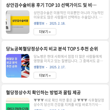
은 글 ▼▼▼ 성격유형으로 내 커플의 궁합 체크해
상안검수술비용 후기 TOP 10 선택가이드 및 비교 분석
봐 바로가기커플 밸런스게임 질문 바로가기커플 밸
상안검수술은 미용적인 이유뿐만 아니라 기능적인
런스게임 질문으로 오늘부터 즐기자 바로가기커플
이유로도 많은 사람들이 선택하는 수술입니다. 하
궁합 분석의 중요성 커플 궁합 분석은 단순한 재
지만 이 수술의 비용은 병원별로 다르고, 수술의 종
미를 넘어, 실제로 관계를 개선하는 데 많은 도움을
생활정보
2025. 2. 18.
류와 난이도에 따라 달라질 수 있습니다. 이번 포스
줄 수 있습니다. 서로 다른 성격을 가진..
팅에서는 상안검수술비용에 대한 다양한 정보를 제
더보기 ››
공하고, 후기를 통해 선택 가이드를 제시하며, 비교
분석을 통해 적절한 병원을 선택하는 데 도움을 드
리겠습니다. ▼▼▼ 바로 확인 하면 좋은 글
▼▼▼ 상안검수술비용의 기본 개념 상안검수술
당뇨공복혈당정상수치 비교 분석 TOP 5 추천 순위
비용은 여러 요소에 의해 결정됩니다. 일반적으로
당뇨병은 현대 사회에서 점점 더 많은 사람들에게
수술의 종류, 병원의 위치, 의사의 경력, 그리고 수
영향을 미치고 있는 질병입니다. 그 중에서도 공복
술 후 관리 등이 영향을 미칩니다. 특히, 수술의 난
혈당 정상수치는 당뇨 관리에 있어 중요한 지표 중
이도와 병원의 명성은 비용에 큰 영향을 미칠 수 있
생활정보
2025. 2. 17.
하나입니다. 이 글에서는 공복혈당 정상 수치에 대
습니다.대부분의 경우, 상안검수술비용은 300만
한 정의와 중요성을 설명하고, 한국에서 추천하는
원에서 80..
더보기 ››
TOP 5 검사를 분석하여 각 검사에 대한 특징과 장
단점을 알아보겠습니다. ▼▼▼ 바로 확인 하면 좋
은 글 ▼▼▼ 공복혈당 정상수치란? 공복혈당은
식사 후 8시간 이상 금식한 상태에서 측정한 혈당
혈당정상수치 확인하는 방법과 꿀팁 제공
수치입니다. 일반적으로 정상 범위는
▼▼▼ 바로 확인 하면 좋은 글 ▼▼▼ 식후혈당정
70~99mg/dL로 알려져 있으며, 이 수치가 높아질
상수치 당신의 건강을 지켜줄 비밀 바로가기식후혈
수록 당뇨병의 위험성이 커집니다. 공복혈당 수치
당정상수치 꼭 알아야 할 5가지 바로가기식후혈당
가 100~125mg/dL일 경우는 당뇨 전단계로 분류