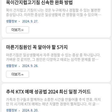
아이폰 재난문자 알림 완벽 가이드 효율적으로 활
목이간지럽고기침 신속한 완화 방법
용하는 비법 공개 바로가기엄마표 아이폰 안전안내
목이 간지럽고 기침이 나는 것은 누구에게나 경험할 수 있는 불편한
문자 확인 비법 대공개 바로가기1. 알림 설정 변경
증상입니다. 이러한 증상은 일상생활에 큰 영향을 미칠 수 있으며,
하기 아이폰의 알림 설정에서 안전안내문자의 알
특히 중요한 순간에 발생하면 더욱 귀찮은 일이 될 수 있습니다. 이
림을 끌 수 있습니다. 설정 > 알림으로 이동한 후,
생활정보
2024. 9. 27.
글에서는 목의 간지러움과 기침을 신속하게 완화할 수 있는 다양한
관련된 앱을 찾아 들어가면 알림 허용 옵션을 비활
방법들을 소개합니다. 간단하면서도 효과적인 해결책부터, 필요한
성화할 수 ..
더보기 ››
경우 전문적인 조치를 고려해야 하는 상황까지 모두 다룰 예정입니
다. 목 간지러움의 원인과 증상 목이 간지러운 증상은 여러 가지
원인에 의해 발생할 수 있습니다. 알레르기, 감기, 바이러스 감염 등
이 대표적입니다. 알레르기로 인한 간지러움은 꽃가루나 먼지, 동물
마른기침원인 꼭 알아야 할 5가지
의 털 등 다양한 알레르기 유발 물질에 의해 발생할 수 있습니다. 이
마른기침은 일상생활에서 자주 경험할 수 있는 증상 중 하나입니다.
럴 경우, 목의 간지러움과 함께 재채기, 콧물 등의..
가벼운 것 같지만, 그 원인은 다양하고 때로는 심각한 문제를 암시
할 수 있습니다. 이 글에서는 마른기침의 원인과 관련된 중요한 정
생활정보
2024. 9. 26.
보들을 알아보고, 이를 통해 보다 건강한 생활을 영위할 수 있는 방
법을 제시하고자 합니다. 환경적 요인 마른기침의 첫 번째 주요 원
더보기 ››
인 중 하나는 바로 환경적 요인입니다. 미세먼지, 꽃가루, 화학물질
등 다양한 외부 자극물질이 기도에 자극을 주어 기침이 발생할 수 있
습니다. 특히, 도시 지역에 거주하는 사람들은 이 같은 환경에 더 많
이 노출되어 마른기침을 경험할 확률이 높습니다. 먼지나 오염물질
추석 KTX 예매 성공법 2024 최신 일정 가이드
이 기도를 자극하면, 체내 방어기전이 작동하여 기침이 유발됩니다.
가족과 친구들과 함께하는 소중한 시간을 만들어줄 추석 연휴. 하지
이러한 경우에는 기침이 지속되거나, 기침과 함께 ..
만 이 시기에 KTX 예매는 매년 치열한 경쟁이 펼쳐집니다. 이 글에
서는 2024년 추석 KTX 예매를 성공적으로 마치는 법과 최신 일정
생활정보
2024. 8. 20.