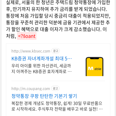
실제로, 서울의 한 청년은 주택드림 청약통장에 가입한
후, 만기까지 유지하여 추가 금리를 받게 되었습니다.
통장에 처음 가입할 당시 중금리 대출이 적용되었지만,
통장을 꾸준히 관리한 덕분에 금융 기관에서 제공한 추
가 할인 혜택으로 대출 이자가 크게 감소했습니다. 이
처럼,
<?šoant
http://www.kbsec.com
광고
KB증권 자녀계좌개설 최대 5만
원 주식쿠폰
우리 아이를 위한 자산관리, 세금까
지 아껴주는 KB증권 효자계좌로 시
작하세요! 첫 계좌 개설하면 국내주
식 온라인 수수료 평생 혜택
http://m.coupang.com
광고
청약통장 쿠팡 탄탄한 기본기 쌓기
복잡한 경제 개념도 청약통장, 쉽게! 30일 무료반품으
로 시작하세요. 주식투자 전략을 배우고 바로 실천! 오
늘주문 내일도착 로켓배송으로 시작하세요.